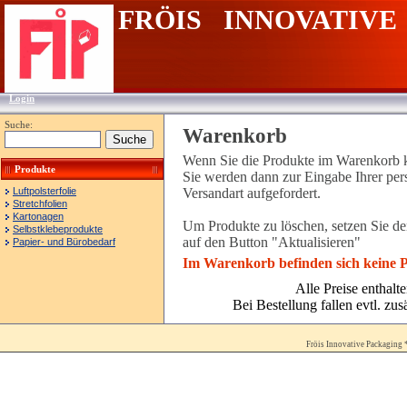
FRÖIS INNOVATIVE
Login
Suche:
Warenkorb
Wenn Sie die Produkte im Warenkorb k
Produkte
Sie werden dann zur Eingabe Ihrer pe
Luftpolsterfolie
Versandart aufgefordert.
Stretchfolien
Kartonagen
Um Produkte zu löschen, setzen Sie d
Selbstklebeprodukte
auf den Button "Aktualisieren"
Papier- und Bürobedarf
Im Warenkorb befinden sich keine 
Alle Preise enthalt
Bei Bestellung fallen evtl. zu
Fröis Innovative Packaging 